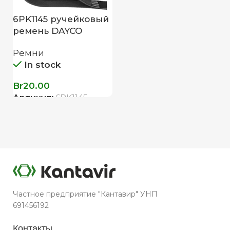
6PK1145 ручейковый
ремень DAYCO
Ремни
In stock
Br
20.00
Артикул:
6PK1145
Частное предприятие "Кантавир" УНП
691456192
Контакты